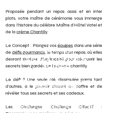
Proposée pendant un repas assis et en inter
plats, votre maître de cérémonie vous immerge
dans l’histoire du célèbre Maître d’Hôtel Vatel et
de la
crème Chantilly
.
Le Concept : Plongez vos
équipes
dans une série
de
défis gourmands
, le temps d’un repas, où elles
CHANTILLY EVENTS
ANIMATIONS EN
devront rivaliser d’ingéniosité pour découvrir les
SOIRÉE
secrets bien gardés de la crème chantilly.
Nous disposons d’un large choix
Le défi ? Une seule clé, dissimulée parmi tant
d’animations à réaliser pendant le
repas et en soirée.
d’autres, a le pouvoir d’ouvrir ce coffre et de
révéler tous ses secrets et ses cadeaux.
Avant votre apéritif, pendant votre
cocktail ou diner, en after, dans un lieu
extérieur ou sur votre lieu de
séminaire
Les Challenges :Challenge Olfactif :
: nous vous proposons plusieurs