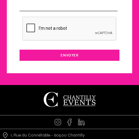
1, Rue du Connétable - 60500 Chantilly