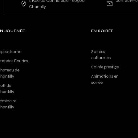
1, Rue du Connétable - 60500
contact@ch
Chantilly
EN JOURNÉE
EN SOIRÉE
ippodrome
Soirées
culturelles
randes Ecuries
Soirée prestige
hateau de
hantilly
Animations en
soirée
olf de
hantilly
éminaire
hantilly