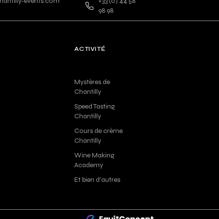
antilly-events.com
+33 (0) 44 58
98 98
ACTIVITÉ
Mystères de
Chantilly
Speed Tasting
Chantilly
Cours de crème
Chantilly
Wine Making
Academy
Et bien d'autres