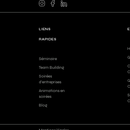
LIENS
RAPIDES
H
G
Séminaire
C
Team Building
C
Soirées
G
d'entreprises
C
Animations en
S
soirées
C
Blog