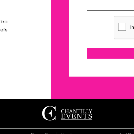
dra
efs