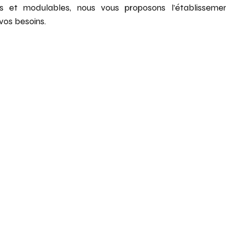
es et modulables, nous vous proposons l’établissemen
vos besoins.
LY EVENTS
 À CHANTILLY