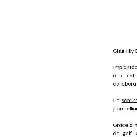
Chantilly
Implantée 
des entre
collabora
Le
sémina
jours, all
Grâce à n
de golf,