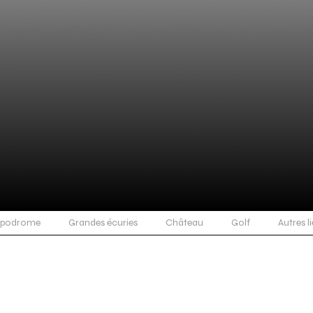
ppodrome
Grandes écuries
Château
Golf
Autres l