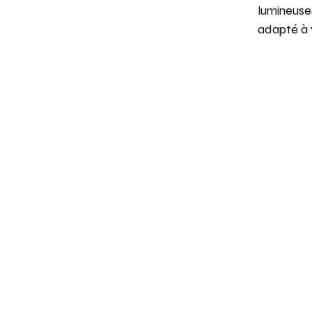
lumineus
adapté à 
CHANTIL
SÉMINAIRES